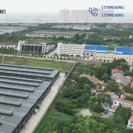
13709656965
我们
13709656965