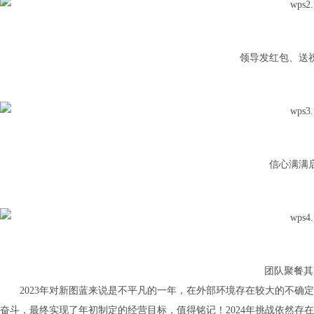
领导发红包、送
信心满满
团队聚餐其
2023年对新图蓝来说是不平凡的一年，在外部环境存在较大的不确
奋斗，最终实现了年初制定的经营目标，值得铭记！2024年挑战依然存