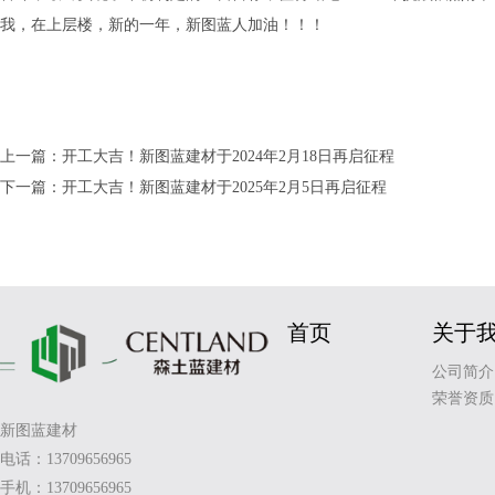
我，在上层楼，新的一年，新图蓝人加油！！！
上一篇：开工大吉！新图蓝建材于2024年2月18日再启征程
下一篇：开工大吉！新图蓝建材于2025年2月5日再启征程
首页
关于
公司简介
荣誉资质
新图蓝建材
电话：13709656965
手机：13709656965